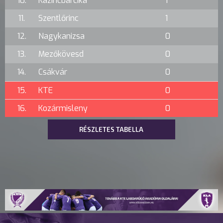
10.
Kazincbarcika
1
11.
Szentlőrinc
1
12.
Nagykanizsa
0
13.
Mezőkövesd
0
14.
Csákvár
0
15.
KTE
0
16.
Kozármisleny
0
RÉSZLETES TABELLA