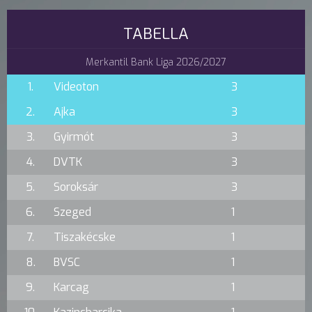
TABELLA
Merkantil Bank Liga 2026/2027
1.
Videoton
3
2.
Ajka
3
3.
Gyirmót
3
4.
DVTK
3
5.
Soroksár
3
6.
Szeged
1
7.
Tiszakécske
1
8.
BVSC
1
9.
Karcag
1