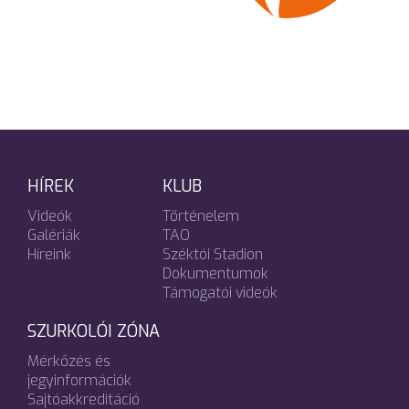
HÍREK
KLUB
Videók
Történelem
Galériák
TAO
Híreink
Széktói Stadion
Dokumentumok
Támogatói videók
SZURKOLÓI ZÓNA
Mérkőzés és
jegyinformációk
Sajtóakkreditáció