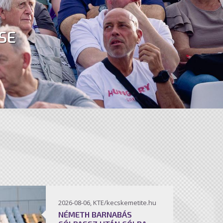
SE
2026-08-06, KTE/kecskemetite.hu
NÉMETH BARNABÁS