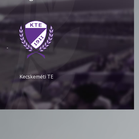
-
Kecskeméti TE