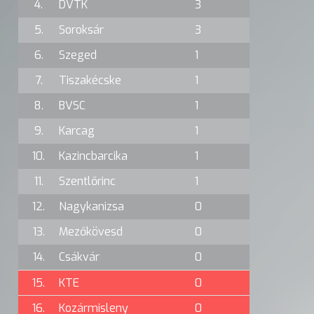
4.
DVTK
3
5.
Soroksár
3
6.
Szeged
1
7.
Tiszakécske
1
8.
BVSC
1
9.
Karcag
1
10.
Kazincbarcika
1
11.
Szentlőrinc
1
12.
Nagykanizsa
0
13.
Mezőkövesd
0
14.
Csákvár
0
15.
KTE
0
16.
Kozármisleny
0