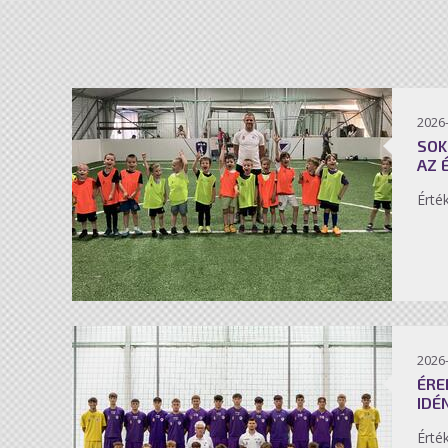
2026-
SOK
AZ 
Érté
2026-
ÉRE
IDÉ
Érté