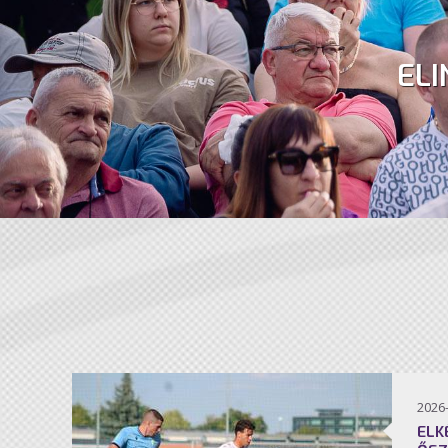
ELI
2026
ELK