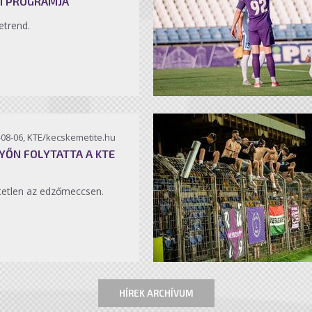
I PROGRAMJA
etrend.
-08-06, KTE/kecskemetite.hu
YŐN FOLYTATTA A KTE
etlen az edzőmeccsen.
HÍREK ARCHÍVUM