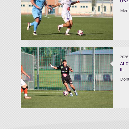
ŐSZ
Men
2026
ALG
II.
Dönt