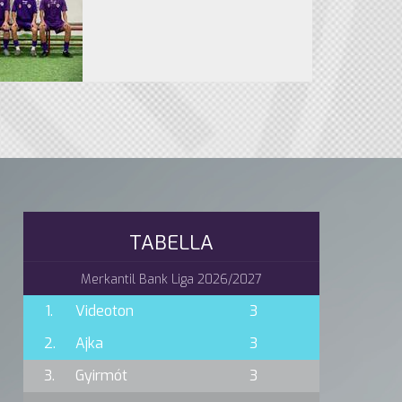
TABELLA
Merkantil Bank Liga 2026/2027
1.
Videoton
3
2.
Ajka
3
3.
Gyirmót
3