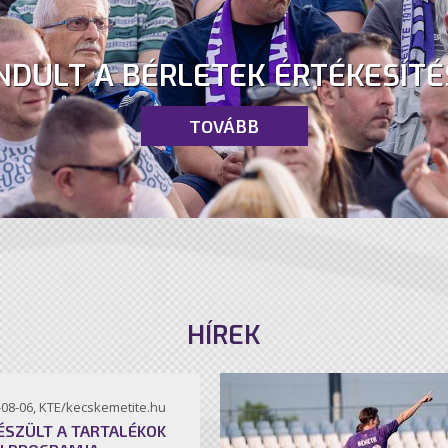
NDULT A BÉRLETEK ÉRTÉKESÍTÉ
TOVÁBB
HÍREK
-08-06, KTE/kecskemetite.hu
ÉSZÜLT A TARTALÉKOK