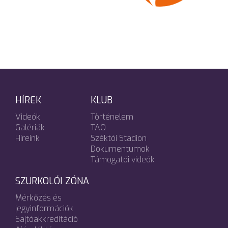
HÍREK
KLUB
Videók
Történelem
Galériák
TAO
Híreink
Széktói Stadion
Dokumentumok
Támogatói videók
SZURKOLÓI ZÓNA
Mérkőzés és
jegyinformációk
Sajtóakkreditáció