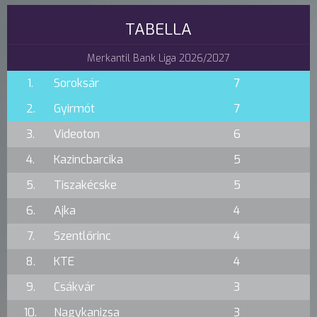
TABELLA
Merkantil Bank Liga 2026/2027
1.
Soroksár
7
2.
Gyirmót
7
3.
Videoton
6
4.
Kazincbarcika
5
5.
Tiszakécske
5
6.
Ajka
4
7.
Szentlőrinc
4
8.
KTE
4
9.
Csákvár
3
10.
Nagykanizsa
3