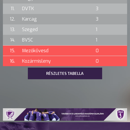
11.
DVTK
3
12.
Karcag
3
13.
Szeged
1
14.
BVSC
1
15.
Mezőkövesd
0
16.
Kozármisleny
0
RÉSZLETES TABELLA