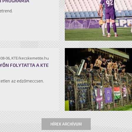
I PROGRAMJA
etrend.
-08-06, KTE/kecskemetite.hu
YŐN FOLYTATTA A KTE
etlen az edzőmeccsen.
HÍREK ARCHÍVUM