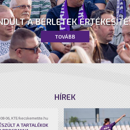
NDULT A BÉRLETEK ÉRTÉKESÍTÉ
TOVÁBB
HÍREK
-08-06, KTE/kecskemetite.hu
ÉSZÜLT A TARTALÉKOK