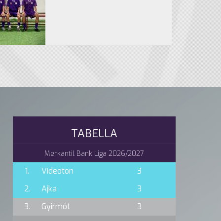
TABELLA
Merkantil Bank Liga 2026/2027
1.
Videoton
3
2.
Ajka
3
3.
Gyirmót
3