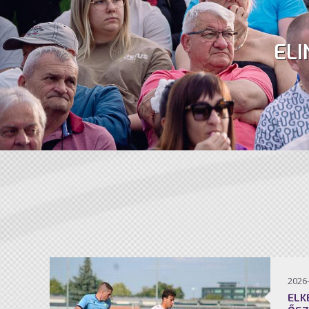
ELI
2026
ELK