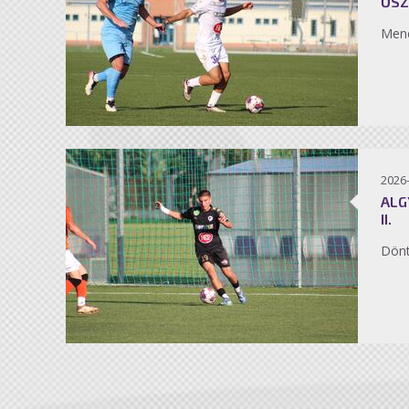
ŐSZ
Men
2026
ALG
II.
Dönt