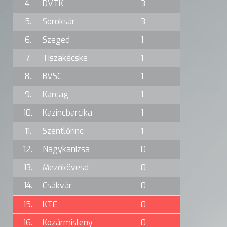
4.
DVTK
3
5.
Soroksár
3
6.
Szeged
1
7.
Tiszakécske
1
8.
BVSC
1
9.
Karcag
1
10.
Kazincbarcika
1
11.
Szentlőrinc
1
12.
Nagykanizsa
0
13.
Mezőkövesd
0
14.
Csákvár
0
15.
KTE
0
16.
Kozármisleny
0