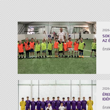
2026-
SOK
AZ 
Érté
2026-
ÉRE
IDÉ
Érté