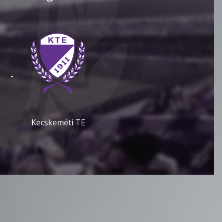
-
Kecskeméti TE