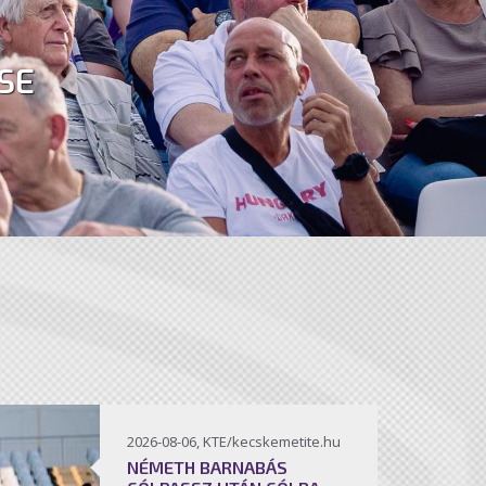
SE
2026-08-06, KTE/kecskemetite.hu
NÉMETH BARNABÁS