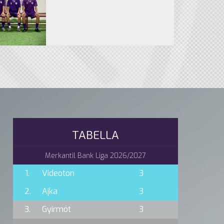
TABELLA
Merkantil Bank Liga 2026/2027
1.
Videoton
3
2.
Ajka
3
3.
Gyirmót
3