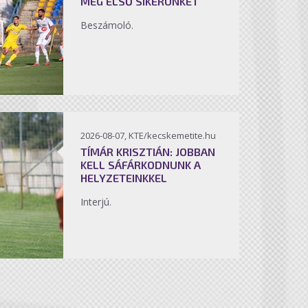
MEG ELSŐ SIKERÜNKET
Beszámoló.
2026-08-07, KTE/kecskemetite.hu
TÍMÁR KRISZTIÁN: JOBBAN
KELL SÁFÁRKODNUNK A
HELYZETEINKKEL
Interjú.