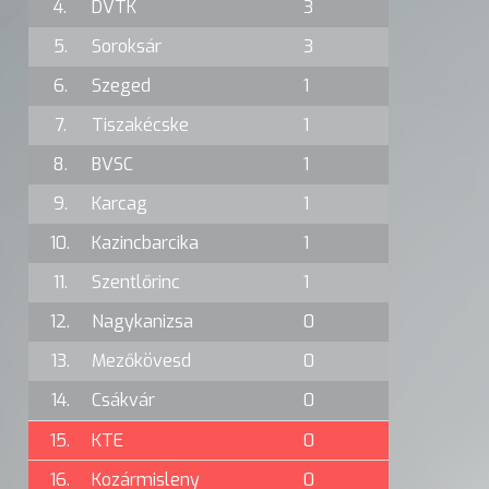
4.
DVTK
3
5.
Soroksár
3
6.
Szeged
1
7.
Tiszakécske
1
8.
BVSC
1
9.
Karcag
1
10.
Kazincbarcika
1
11.
Szentlőrinc
1
12.
Nagykanizsa
0
13.
Mezőkövesd
0
14.
Csákvár
0
15.
KTE
0
16.
Kozármisleny
0