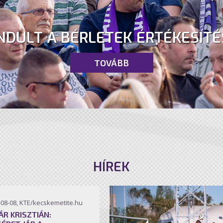
NDULT A BÉRLETEK ÉRTÉKESÍTÉ
TOVÁBB
HÍREK
-08-08, KTE/kecskemetite.hu
ÁR KRISZTIÁN: