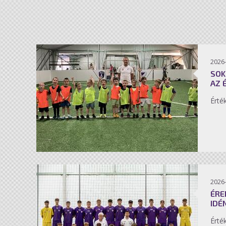
2026-
SOK
AZ 
Érté
2026-
ÉRE
IDÉ
Érté