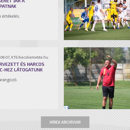
SÉRET JÁR A
PATNAK
i értékelés.
-08-07, KTE/kecskemetite.hu
RVEZETT ÉS HARCOS
C-HEZ LÁTOGATUNK
arangozó.
HÍREK ARCHÍVUM