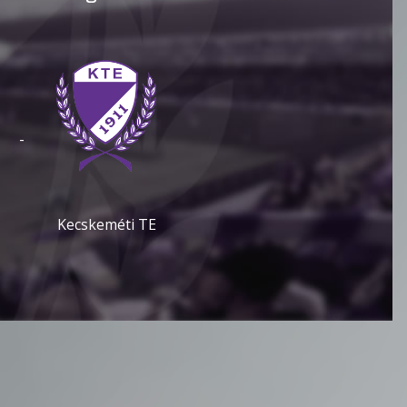
-
Kecskeméti TE