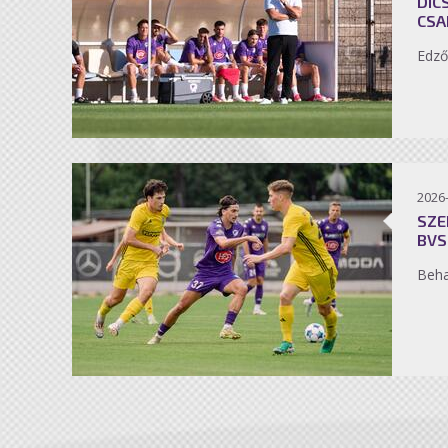
DIC
CSA
Edző
2026
SZE
BVS
Beh