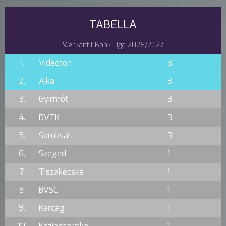
TABELLA
Merkantil Bank Liga 2026/2027
1.
Videoton
3
2.
Ajka
3
3.
Gyirmót
3
4.
DVTK
3
5.
Soroksár
3
6.
Szeged
1
7.
Tiszakécske
1
8.
BVSC
1
9.
Karcag
1