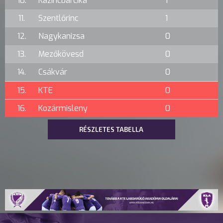
10.
Kazincbarcika
1
11.
Szentlőrinc
1
12.
Nagykanizsa
0
13.
Mezőkövesd
0
14.
Csákvár
0
15.
KTE
0
16.
Kozármisleny
0
RÉSZLETES TABELLA