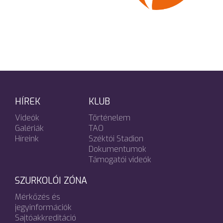
HÍREK
KLUB
Videók
Történelem
Galériák
TAO
Híreink
Széktói Stadion
Dokumentumok
Támogatói videók
SZURKOLÓI ZÓNA
Mérkőzés és
jegyinformációk
Sajtóakkreditáció