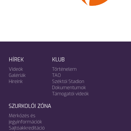
HÍREK
KLUB
Videók
Történelem
Galériák
TAO
Híreink
Széktói Stadion
Dokumentumok
Támogatói videók
SZURKOLÓI ZÓNA
Mérkőzés és
jegyinformációk
Sajtóakkreditáció