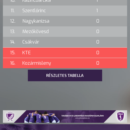
10.
Kazincbarcika
1
11.
Szentlőrinc
1
12.
Nagykanizsa
0
13.
Mezőkövesd
0
14.
Csákvár
0
15.
KTE
0
16.
Kozármisleny
0
RÉSZLETES TABELLA