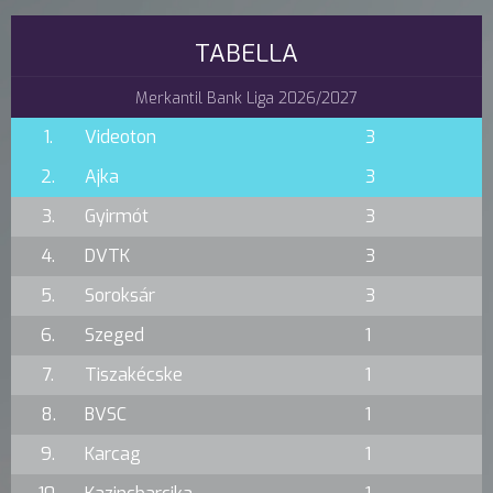
TABELLA
Merkantil Bank Liga 2026/2027
1.
Videoton
3
2.
Ajka
3
3.
Gyirmót
3
4.
DVTK
3
5.
Soroksár
3
6.
Szeged
1
7.
Tiszakécske
1
8.
BVSC
1
9.
Karcag
1