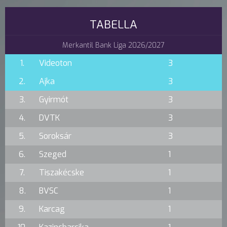
TABELLA
Merkantil Bank Liga 2026/2027
1.
Videoton
3
2.
Ajka
3
3.
Gyirmót
3
4.
DVTK
3
5.
Soroksár
3
6.
Szeged
1
7.
Tiszakécske
1
8.
BVSC
1
9.
Karcag
1