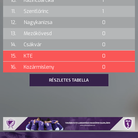
10.
Kazincbarcika
1
11.
Szentlőrinc
1
12.
Nagykanizsa
0
13.
Mezőkövesd
0
14.
Csákvár
0
15.
KTE
0
16.
Kozármisleny
0
RÉSZLETES TABELLA