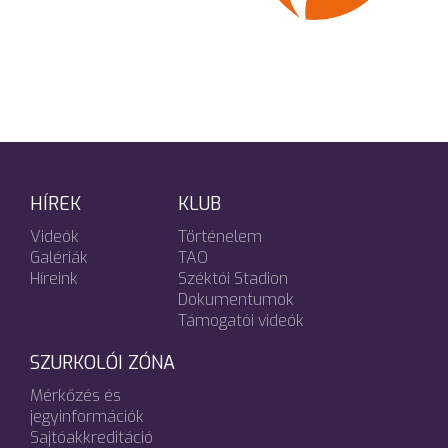
HÍREK
KLUB
Videók
Történelem
Galériák
TAO
Híreink
Széktói Stadion
Dokumentumok
Támogatói videók
SZURKOLÓI ZÓNA
Mérkőzés és
jegyinformációk
Sajtóakkreditáció