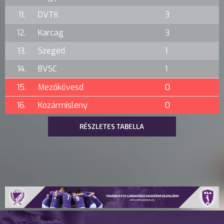
11.
DVTK
3
12.
Karcag
3
13.
Szeged
1
14.
BVSC
1
15.
Mezőkövesd
0
16.
Kozármisleny
0
RÉSZLETES TABELLA