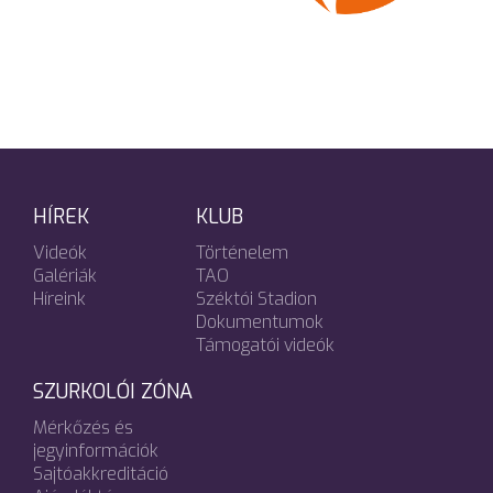
HÍREK
KLUB
Videók
Történelem
Galériák
TAO
Híreink
Széktói Stadion
Dokumentumok
Támogatói videók
SZURKOLÓI ZÓNA
Mérkőzés és
jegyinformációk
Sajtóakkreditáció