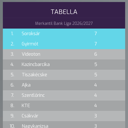
TABELLA
Merkantil Bank Liga 2026/2027
1.
Soroksár
7
2.
Gyirmót
7
3.
Videoton
6
4.
Kazincbarcika
5
5.
Tiszakécske
5
6.
Ajka
4
7.
Szentlőrinc
4
8.
KTE
4
9.
Csákvár
3
10.
Nagykanizsa
3