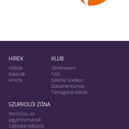
HÍREK
KLUB
Videók
Történelem
Galériák
TAO
Híreink
Széktói Stadion
Dokumentumok
Támogatói videók
SZURKOLÓI ZÓNA
Mérkőzés és
jegyinformációk
Sajtóakkreditáció