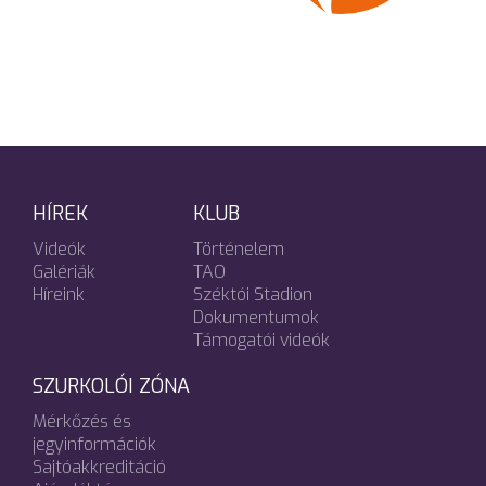
HÍREK
KLUB
Videók
Történelem
Galériák
TAO
Híreink
Széktói Stadion
Dokumentumok
Támogatói videók
SZURKOLÓI ZÓNA
Mérkőzés és
jegyinformációk
Sajtóakkreditáció