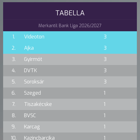
TABELLA
Merkantil Bank Liga 2026/2027
1.
Videoton
3
2.
Ajka
3
3.
Gyirmót
3
4.
DVTK
3
5.
Soroksár
3
6.
Szeged
1
7.
Tiszakécske
1
8.
BVSC
1
9.
Karcag
1
10.
Kazincbarcika
1