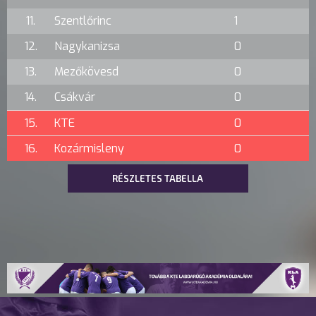
11.
Szentlőrinc
1
12.
Nagykanizsa
0
13.
Mezőkövesd
0
14.
Csákvár
0
15.
KTE
0
16.
Kozármisleny
0
RÉSZLETES TABELLA