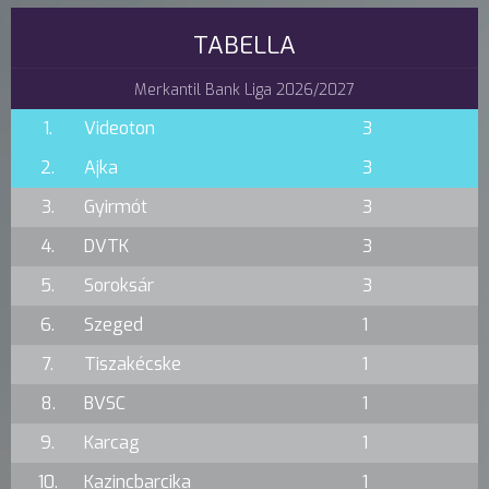
TABELLA
Merkantil Bank Liga 2026/2027
1.
Videoton
3
2.
Ajka
3
3.
Gyirmót
3
4.
DVTK
3
5.
Soroksár
3
6.
Szeged
1
7.
Tiszakécske
1
8.
BVSC
1
9.
Karcag
1
10.
Kazincbarcika
1