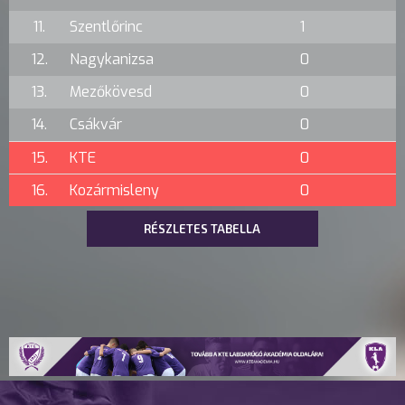
11.
Szentlőrinc
1
12.
Nagykanizsa
0
13.
Mezőkövesd
0
14.
Csákvár
0
15.
KTE
0
16.
Kozármisleny
0
RÉSZLETES TABELLA