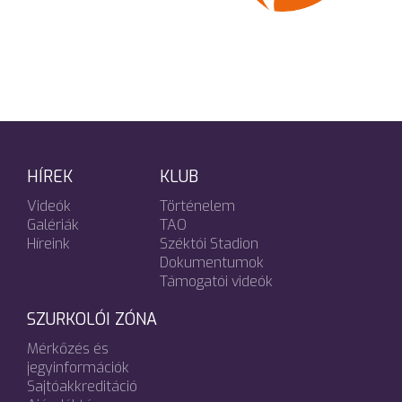
HÍREK
KLUB
Videók
Történelem
Galériák
TAO
Híreink
Széktói Stadion
Dokumentumok
Támogatói videók
SZURKOLÓI ZÓNA
Mérkőzés és
jegyinformációk
Sajtóakkreditáció