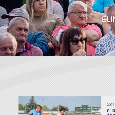
ELI
2026
ELK