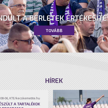
NDULT A BÉRLETEK ÉRTÉKESÍTÉ
TOVÁBB
HÍREK
-08-06, KTE/kecskemetite.hu
ÉSZÜLT A TARTALÉKOK