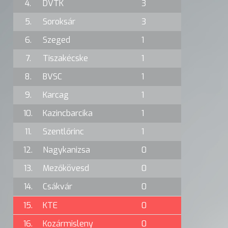
4.
DVTK
3
5.
Soroksár
3
6.
Szeged
1
7.
Tiszakécske
1
8.
BVSC
1
9.
Karcag
1
10.
Kazincbarcika
1
11.
Szentlőrinc
1
12.
Nagykanizsa
0
13.
Mezőkövesd
0
14.
Csákvár
0
15.
KTE
0
16.
Kozármisleny
0