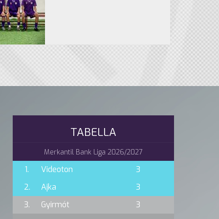
TABELLA
Merkantil Bank Liga 2026/2027
1.
Videoton
3
2.
Ajka
3
3.
Gyirmót
3