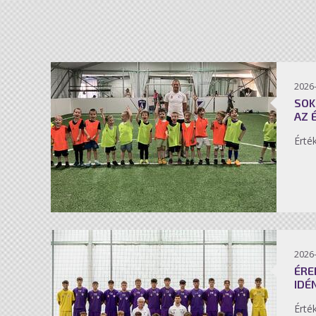
2026-
SOK
AZ 
Érté
2026-
ÉRE
IDÉ
Érté