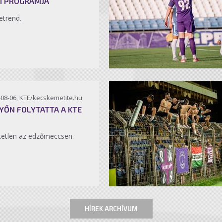
I PROGRAMJA
etrend.
-08-06, KTE/kecskemetite.hu
YŐN FOLYTATTA A KTE
etlen az edzőmeccsen.
HÍREK ARCHÍVUM