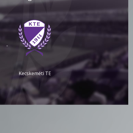
-
Kecskeméti TE