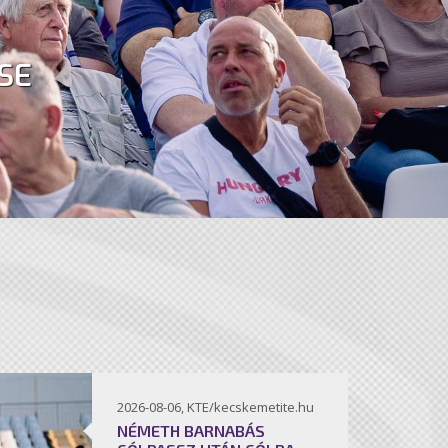
SE
2026-08-06, KTE/kecskemetite.hu
NÉMETH BARNABÁS