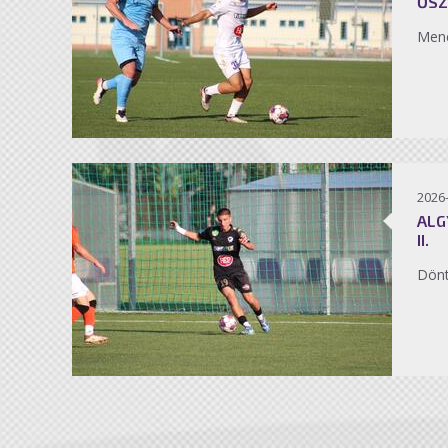
ŐSZ
Men
2026
ALG
II.
Dönt