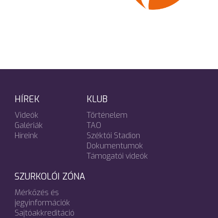
HÍREK
KLUB
Videók
Történelem
Galériák
TAO
Híreink
Széktói Stadion
Dokumentumok
Támogatói videók
SZURKOLÓI ZÓNA
Mérkőzés és
jegyinformációk
Sajtóakkreditáció