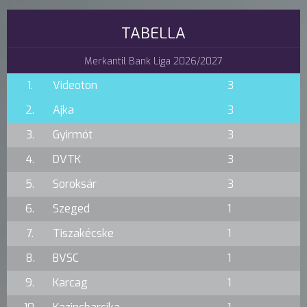
TABELLA
Merkantil Bank Liga 2026/2027
1.
Videoton
3
2.
Ajka
3
3.
Gyirmót
3
4.
DVTK
3
5.
Soroksár
3
6.
Szeged
1
7.
Tiszakécske
1
8.
BVSC
1
9.
Karcag
1