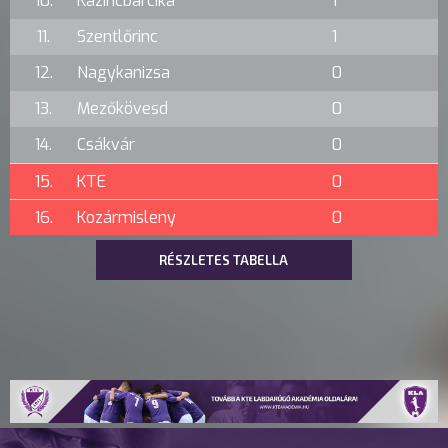
10.
Kazincbarcika
1
11.
Szentlőrinc
1
12.
Nagykanizsa
0
13.
Mezőkövesd
0
14.
Csákvár
0
15.
KTE
0
16.
Kozármisleny
0
RÉSZLETES TABELLA