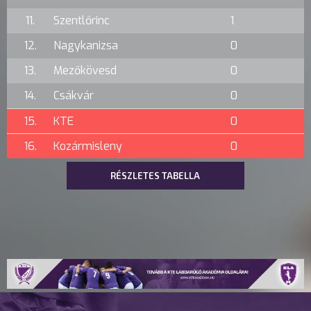
11.
Szentlőrinc
1
12.
Nagykanizsa
0
13.
Mezőkövesd
0
14.
Csákvár
0
15.
KTE
0
16.
Kozármisleny
0
RÉSZLETES TABELLA