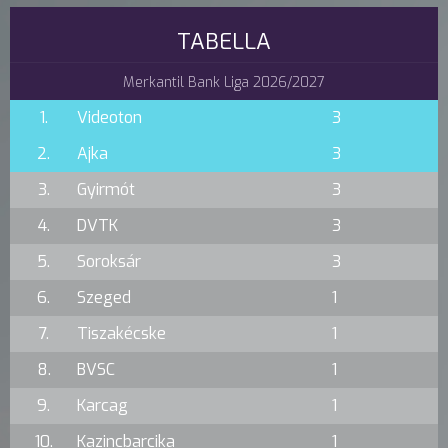
TABELLA
Merkantil Bank Liga 2026/2027
1.
Videoton
3
2.
Ajka
3
3.
Gyirmót
3
4.
DVTK
3
5.
Soroksár
3
6.
Szeged
1
7.
Tiszakécske
1
8.
BVSC
1
9.
Karcag
1
10.
Kazincbarcika
1