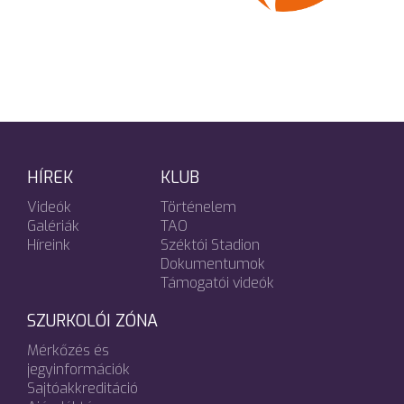
HÍREK
KLUB
Videók
Történelem
Galériák
TAO
Híreink
Széktói Stadion
Dokumentumok
Támogatói videók
SZURKOLÓI ZÓNA
Mérkőzés és
jegyinformációk
Sajtóakkreditáció