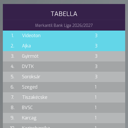
TABELLA
Merkantil Bank Liga 2026/2027
1.
Videoton
3
2.
Ajka
3
3.
Gyirmót
3
4.
DVTK
3
5.
Soroksár
3
6.
Szeged
1
7.
Tiszakécske
1
8.
BVSC
1
9.
Karcag
1