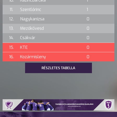
10.
Kazincbarcika
1
11.
Szentlőrinc
1
12.
Nagykanizsa
0
13.
Mezőkövesd
0
14.
Csákvár
0
15.
KTE
0
16.
Kozármisleny
0
RÉSZLETES TABELLA