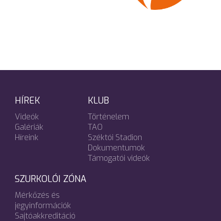
HÍREK
KLUB
Videók
Történelem
Galériák
TAO
Híreink
Széktói Stadion
Dokumentumok
Támogatói videók
SZURKOLÓI ZÓNA
Mérkőzés és
jegyinformációk
Sajtóakkreditáció