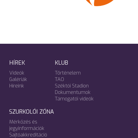
HÍREK
KLUB
Videók
Történelem
Galériák
TAO
Híreink
Széktói Stadion
Dokumentumok
Támogatói videók
SZURKOLÓI ZÓNA
Mérkőzés és
jegyinformációk
Sajtóakkreditáció