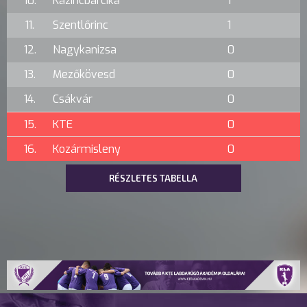
10.
Kazincbarcika
1
11.
Szentlőrinc
1
12.
Nagykanizsa
0
13.
Mezőkövesd
0
14.
Csákvár
0
15.
KTE
0
16.
Kozármisleny
0
RÉSZLETES TABELLA