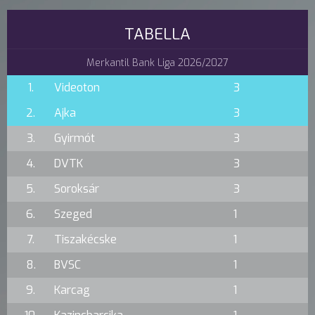
TABELLA
Merkantil Bank Liga 2026/2027
1.
Videoton
3
2.
Ajka
3
3.
Gyirmót
3
4.
DVTK
3
5.
Soroksár
3
6.
Szeged
1
7.
Tiszakécske
1
8.
BVSC
1
9.
Karcag
1