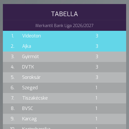
TABELLA
Merkantil Bank Liga 2026/2027
1.
Videoton
3
2.
Ajka
3
3.
Gyirmót
3
4.
DVTK
3
5.
Soroksár
3
6.
Szeged
1
7.
Tiszakécske
1
8.
BVSC
1
9.
Karcag
1