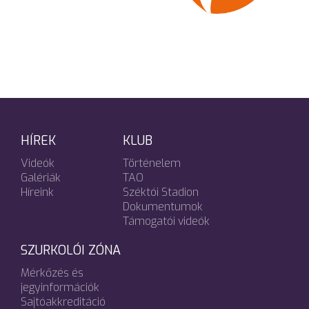
HÍREK
KLUB
Videók
Történelem
Galériák
TAO
Híreink
Széktói Stadion
Dokumentumok
Támogatói videók
SZURKOLÓI ZÓNA
Mérkőzés és
jegyinformációk
Sajtóakkreditáció