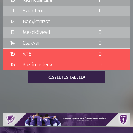
10.
Kazincbarcika
1
11.
Szentlőrinc
1
12.
Nagykanizsa
0
13.
Mezőkövesd
0
14.
Csákvár
0
15.
KTE
0
16.
Kozármisleny
0
RÉSZLETES TABELLA