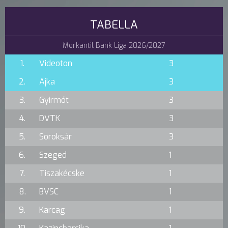
TABELLA
Merkantil Bank Liga 2026/2027
1.
Videoton
3
2.
Ajka
3
3.
Gyirmót
3
4.
DVTK
3
5.
Soroksár
3
6.
Szeged
1
7.
Tiszakécske
1
8.
BVSC
1
9.
Karcag
1