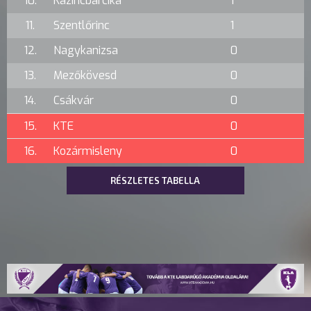
10.
Kazincbarcika
1
11.
Szentlőrinc
1
12.
Nagykanizsa
0
13.
Mezőkövesd
0
14.
Csákvár
0
15.
KTE
0
16.
Kozármisleny
0
RÉSZLETES TABELLA