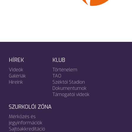
HÍREK
KLUB
Videók
Történelem
Galériák
TAO
Híreink
Széktói Stadion
Dokumentumok
Támogatói videók
SZURKOLÓI ZÓNA
Mérkőzés és
jegyinformációk
Sajtóakkreditáció