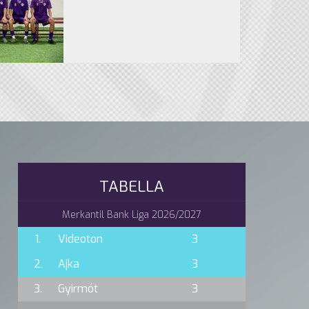
TABELLA
Merkantil Bank Liga 2026/2027
1.
Videoton
3
2.
Ajka
3
3.
Gyirmót
3