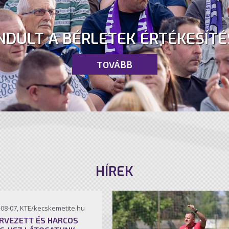
NDULT A BÉRLETEK ÉRTÉKESÍTÉ
TOVÁBB
HÍREK
-08-07, KTE/kecskemetite.hu
RVEZETT ÉS HARCOS