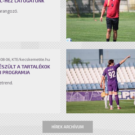
C-HEZ LÁTOGATUNK
arangozó.
-08-06, KTE/kecskemetite.hu
ÉSZÜLT A TARTALÉKOK
I PROGRAMJA
etrend.
HÍREK ARCHÍVUM