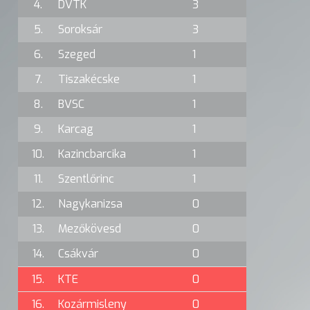
4.
DVTK
3
5.
Soroksár
3
6.
Szeged
1
7.
Tiszakécske
1
8.
BVSC
1
9.
Karcag
1
10.
Kazincbarcika
1
11.
Szentlőrinc
1
12.
Nagykanizsa
0
13.
Mezőkövesd
0
14.
Csákvár
0
15.
KTE
0
16.
Kozármisleny
0