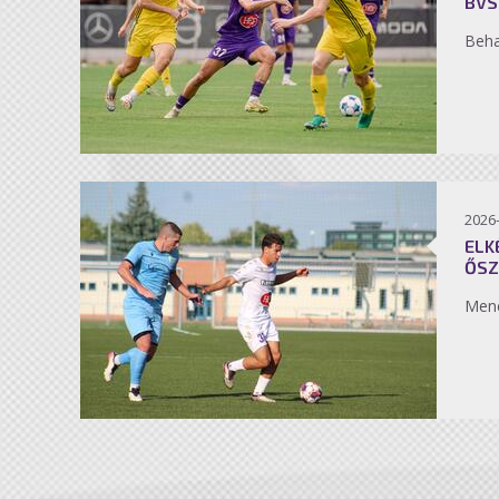
BVS
Beh
2026
ELK
ŐSZ
Men