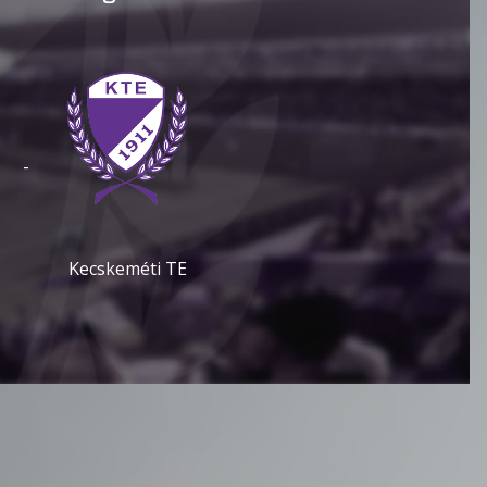
-
Kecskeméti TE