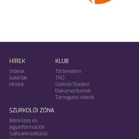
HÍREK
KLUB
Videók
Történelem
Galériák
TAO
Híreink
Széktói Stadion
Dokumentumok
Támogatói videók
SZURKOLÓI ZÓNA
Mérkőzés és
jegyinformációk
Sajtóakkreditáció