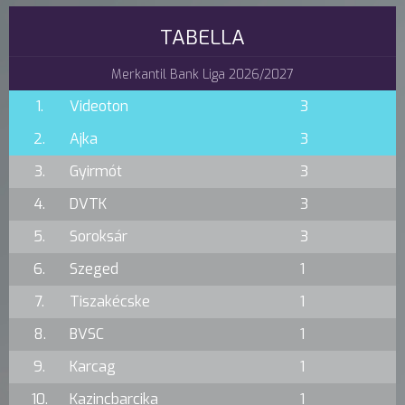
TABELLA
Merkantil Bank Liga 2026/2027
1.
Videoton
3
2.
Ajka
3
3.
Gyirmót
3
4.
DVTK
3
5.
Soroksár
3
6.
Szeged
1
7.
Tiszakécske
1
8.
BVSC
1
9.
Karcag
1
10.
Kazincbarcika
1