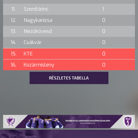
11.
Szentlőrinc
1
12.
Nagykanizsa
0
13.
Mezőkövesd
0
14.
Csákvár
0
15.
KTE
0
16.
Kozármisleny
0
RÉSZLETES TABELLA