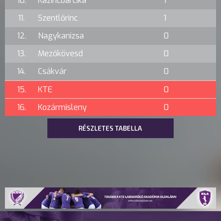
10.
Kazincbarcika
1
11.
Szentlőrinc
1
12.
Nagykanizsa
0
13.
Mezőkövesd
0
14.
Csákvár
0
15.
KTE
0
16.
Kozármisleny
0
RÉSZLETES TABELLA