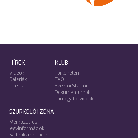
HÍREK
KLUB
Videók
Történelem
Galériák
TAO
Híreink
Széktói Stadion
Dokumentumok
Támogatói videók
SZURKOLÓI ZÓNA
Mérkőzés és
jegyinformációk
Sajtóakkreditáció