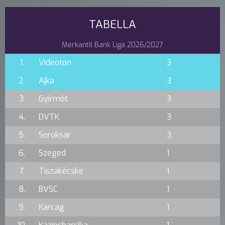
TABELLA
Merkantil Bank Liga 2026/2027
1.
Videoton
3
2.
Ajka
3
3.
Gyirmót
3
4.
DVTK
3
5.
Soroksár
3
6.
Szeged
1
7.
Tiszakécske
1
8.
BVSC
1
9.
Karcag
1