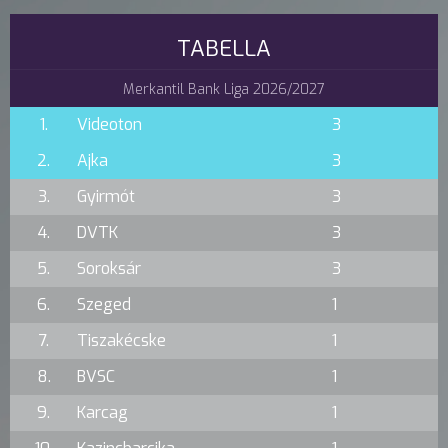
TABELLA
Merkantil Bank Liga 2026/2027
1.
Videoton
3
2.
Ajka
3
3.
Gyirmót
3
4.
DVTK
3
5.
Soroksár
3
6.
Szeged
1
7.
Tiszakécske
1
8.
BVSC
1
9.
Karcag
1