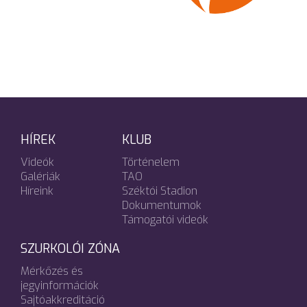
HÍREK
KLUB
Videók
Történelem
Galériák
TAO
Híreink
Széktói Stadion
Dokumentumok
Támogatói videók
SZURKOLÓI ZÓNA
Mérkőzés és
jegyinformációk
Sajtóakkreditáció