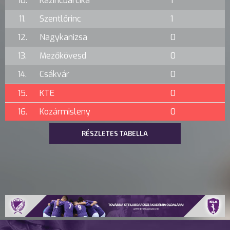
10.
Kazincbarcika
1
11.
Szentlőrinc
1
12.
Nagykanizsa
0
13.
Mezőkövesd
0
14.
Csákvár
0
15.
KTE
0
16.
Kozármisleny
0
RÉSZLETES TABELLA