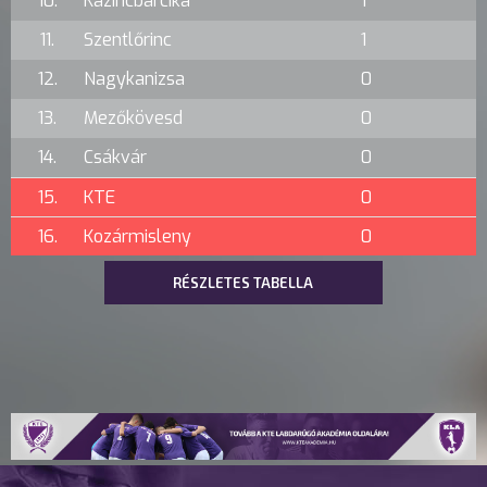
10.
Kazincbarcika
1
11.
Szentlőrinc
1
12.
Nagykanizsa
0
13.
Mezőkövesd
0
14.
Csákvár
0
15.
KTE
0
16.
Kozármisleny
0
RÉSZLETES TABELLA