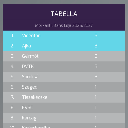
TABELLA
Merkantil Bank Liga 2026/2027
1.
Videoton
3
2.
Ajka
3
3.
Gyirmót
3
4.
DVTK
3
5.
Soroksár
3
6.
Szeged
1
7.
Tiszakécske
1
8.
BVSC
1
9.
Karcag
1