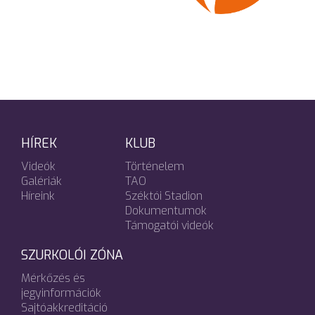
HÍREK
KLUB
Videók
Történelem
Galériák
TAO
Híreink
Széktói Stadion
Dokumentumok
Támogatói videók
SZURKOLÓI ZÓNA
Mérkőzés és
jegyinformációk
Sajtóakkreditáció