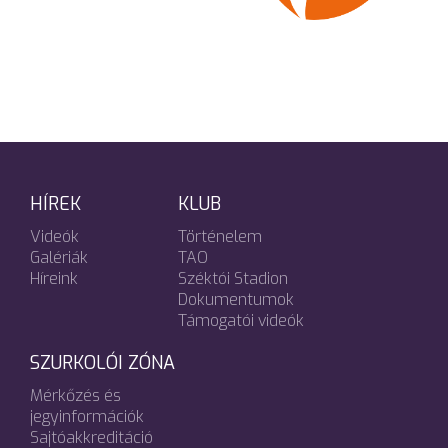
HÍREK
KLUB
Videók
Történelem
Galériák
TAO
Híreink
Széktói Stadion
Dokumentumok
Támogatói videók
SZURKOLÓI ZÓNA
Mérkőzés és
jegyinformációk
Sajtóakkreditáció