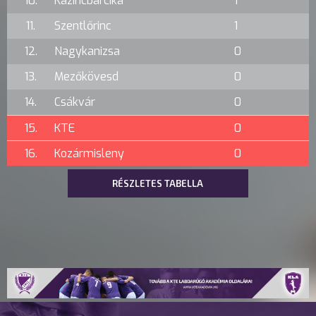
10.
Kazincbarcika
1
11.
Szentlőrinc
1
12.
Nagykanizsa
0
13.
Mezőkövesd
0
14.
Csákvár
0
15.
KTE
0
16.
Kozármisleny
0
RÉSZLETES TABELLA