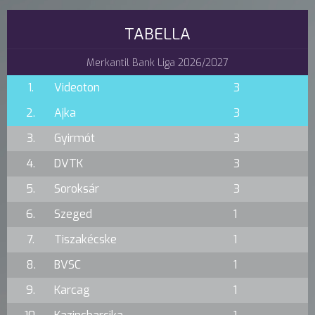
TABELLA
Merkantil Bank Liga 2026/2027
1.
Videoton
3
2.
Ajka
3
3.
Gyirmót
3
4.
DVTK
3
5.
Soroksár
3
6.
Szeged
1
7.
Tiszakécske
1
8.
BVSC
1
9.
Karcag
1