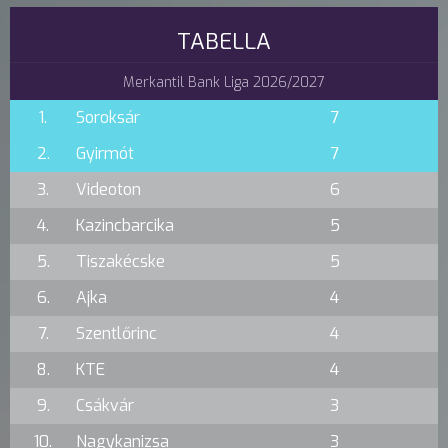
TABELLA
Merkantil Bank Liga 2026/2027
1.
Soroksár
7
2.
Gyirmót
7
3.
Videoton
6
4.
Kazincbarcika
5
5.
Tiszakécske
5
6.
Ajka
4
7.
Szentlőrinc
4
8.
KTE
4
9.
Csákvár
3
10.
Nagykanizsa
3