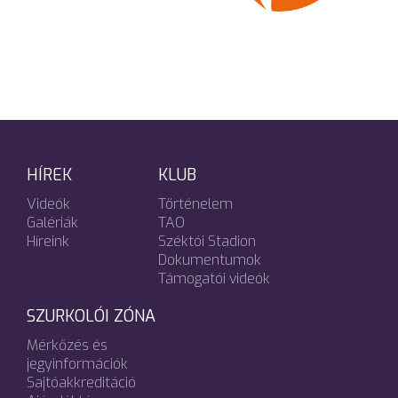
HÍREK
KLUB
Videók
Történelem
Galériák
TAO
Híreink
Széktói Stadion
Dokumentumok
Támogatói videók
SZURKOLÓI ZÓNA
Mérkőzés és
jegyinformációk
Sajtóakkreditáció