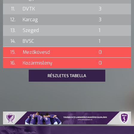
11.
DVTK
3
12.
Karcag
3
13.
Szeged
1
14.
BVSC
1
15.
Mezőkövesd
0
16.
Kozármisleny
0
RÉSZLETES TABELLA