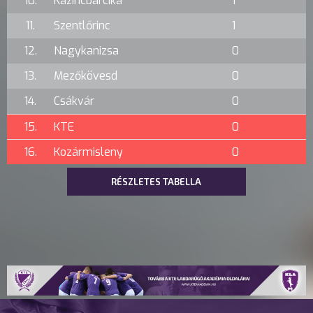
10.
Kazincbarcika
1
11.
Szentlőrinc
1
12.
Nagykanizsa
0
13.
Mezőkövesd
0
14.
Csákvár
0
15.
KTE
0
16.
Kozármisleny
0
RÉSZLETES TABELLA