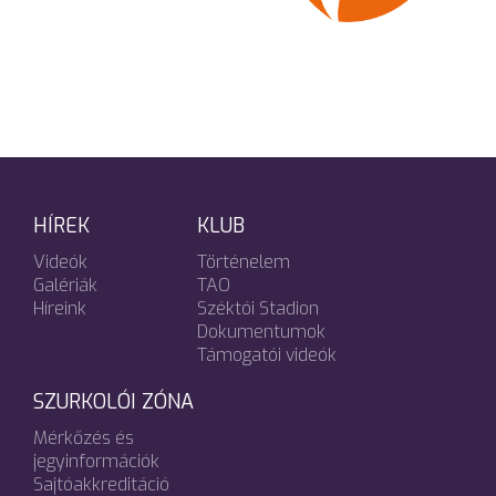
HÍREK
KLUB
Videók
Történelem
Galériák
TAO
Híreink
Széktói Stadion
Dokumentumok
Támogatói videók
SZURKOLÓI ZÓNA
Mérkőzés és
jegyinformációk
Sajtóakkreditáció