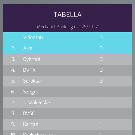
TABELLA
Merkantil Bank Liga 2026/2027
1.
Videoton
3
2.
Ajka
3
3.
Gyirmót
3
4.
DVTK
3
5.
Soroksár
3
6.
Szeged
1
7.
Tiszakécske
1
8.
BVSC
1
9.
Karcag
1