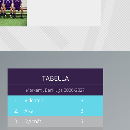
TABELLA
Merkantil Bank Liga 2026/2027
1.
Videoton
3
2.
Ajka
3
3.
Gyirmót
3