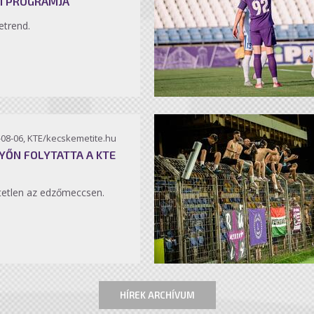
I PROGRAMJA
etrend.
-08-06, KTE/kecskemetite.hu
YŐN FOLYTATTA A KTE
etlen az edzőmeccsen.
HÍREK ARCHÍVUM