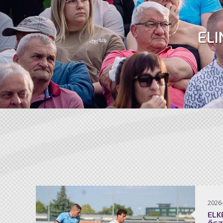
ELI
2026
ELK