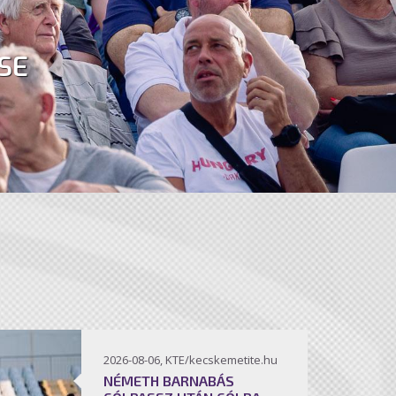
SE
2026-08-06, KTE/kecskemetite.hu
NÉMETH BARNABÁS