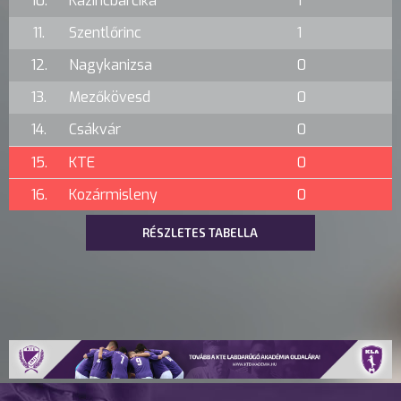
10.
Kazincbarcika
1
11.
Szentlőrinc
1
12.
Nagykanizsa
0
13.
Mezőkövesd
0
14.
Csákvár
0
15.
KTE
0
16.
Kozármisleny
0
RÉSZLETES TABELLA