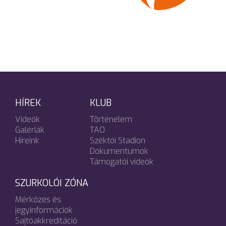
HÍREK
KLUB
Videók
Történelem
Galériák
TAO
Híreink
Széktói Stadion
Dokumentumok
Támogatói videók
SZURKOLÓI ZÓNA
Mérkőzés és
jegyinformációk
Sajtóakkreditáció