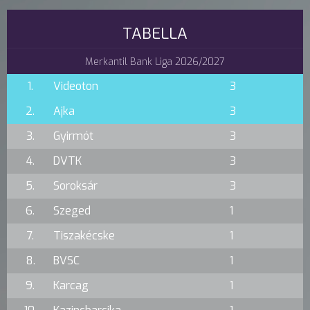
TABELLA
Merkantil Bank Liga 2026/2027
1.
Videoton
3
2.
Ajka
3
3.
Gyirmót
3
4.
DVTK
3
5.
Soroksár
3
6.
Szeged
1
7.
Tiszakécske
1
8.
BVSC
1
9.
Karcag
1