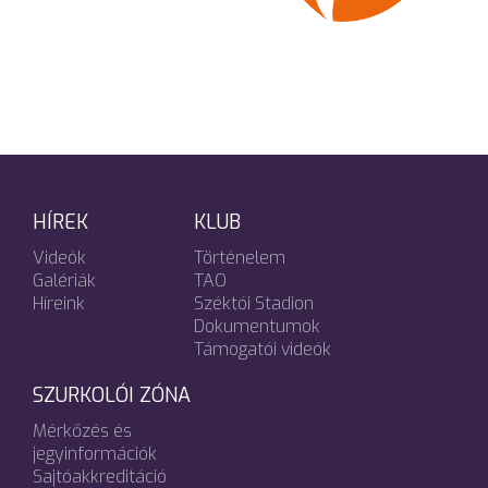
HÍREK
KLUB
Videók
Történelem
Galériák
TAO
Híreink
Széktói Stadion
Dokumentumok
Támogatói videók
SZURKOLÓI ZÓNA
Mérkőzés és
jegyinformációk
Sajtóakkreditáció