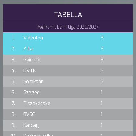
TABELLA
Merkantil Bank Liga 2026/2027
1.
Videoton
3
2.
Ajka
3
3.
Gyirmót
3
4.
DVTK
3
5.
Soroksár
3
6.
Szeged
1
7.
Tiszakécske
1
8.
BVSC
1
9.
Karcag
1