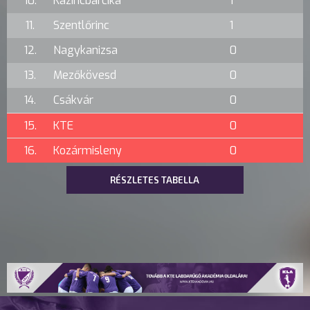
10.
Kazincbarcika
1
11.
Szentlőrinc
1
12.
Nagykanizsa
0
13.
Mezőkövesd
0
14.
Csákvár
0
15.
KTE
0
16.
Kozármisleny
0
RÉSZLETES TABELLA