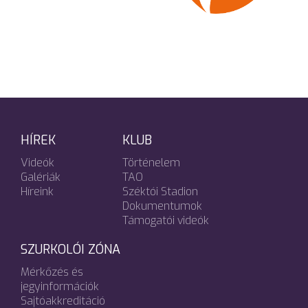
HÍREK
KLUB
Videók
Történelem
Galériák
TAO
Híreink
Széktói Stadion
Dokumentumok
Támogatói videók
SZURKOLÓI ZÓNA
Mérkőzés és
jegyinformációk
Sajtóakkreditáció