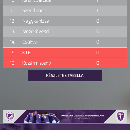
10.
Kazincbarcika
1
11.
Szentlőrinc
1
12.
Nagykanizsa
0
13.
Mezőkövesd
0
14.
Csákvár
0
15.
KTE
0
16.
Kozármisleny
0
RÉSZLETES TABELLA