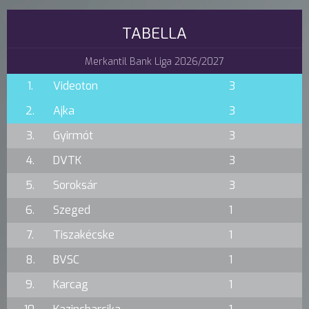
TABELLA
Merkantil Bank Liga 2026/2027
1.
Videoton
3
2.
Ajka
3
3.
Gyirmót
3
4.
DVTK
3
5.
Soroksár
3
6.
Szeged
1
7.
Tiszakécske
1
8.
BVSC
1
9.
Karcag
1