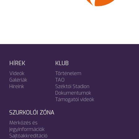
HÍREK
KLUB
Videók
Történelem
Galériák
TAO
Híreink
Széktói Stadion
Dokumentumok
Támogatói videók
SZURKOLÓI ZÓNA
Mérkőzés és
jegyinformációk
Sajtóakkreditáció