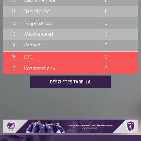
10.
Kazincbarcika
1
11.
Szentlőrinc
1
12.
Nagykanizsa
0
13.
Mezőkövesd
0
14.
Csákvár
0
15.
KTE
0
16.
Kozármisleny
0
RÉSZLETES TABELLA