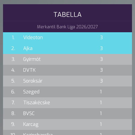
TABELLA
Merkantil Bank Liga 2026/2027
1.
Videoton
3
2.
Ajka
3
3.
Gyirmót
3
4.
DVTK
3
5.
Soroksár
3
6.
Szeged
1
7.
Tiszakécske
1
8.
BVSC
1
9.
Karcag
1