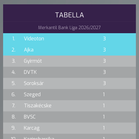
TABELLA
Merkantil Bank Liga 2026/2027
1.
Videoton
3
2.
Ajka
3
3.
Gyirmót
3
4.
DVTK
3
5.
Soroksár
3
6.
Szeged
1
7.
Tiszakécske
1
8.
BVSC
1
9.
Karcag
1