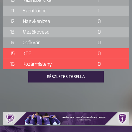
10.
Kazincbarcika
1
11.
Szentlőrinc
1
12.
Nagykanizsa
0
13.
Mezőkövesd
0
14.
Csákvár
0
15.
KTE
0
16.
Kozármisleny
0
RÉSZLETES TABELLA