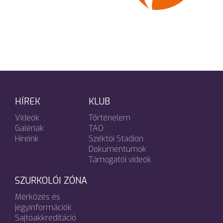
HÍREK
KLUB
Videók
Történelem
Galériák
TAO
Híreink
Széktói Stadion
Dokumentumok
Támogatói videók
SZURKOLÓI ZÓNA
Mérkőzés és
jegyinformációk
Sajtóakkreditáció