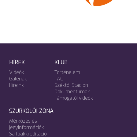
HÍREK
KLUB
Videók
Történelem
Galériák
TAO
Híreink
Széktói Stadion
Dokumentumok
Támogatói videók
SZURKOLÓI ZÓNA
Mérkőzés és
jegyinformációk
Sajtóakkreditáció