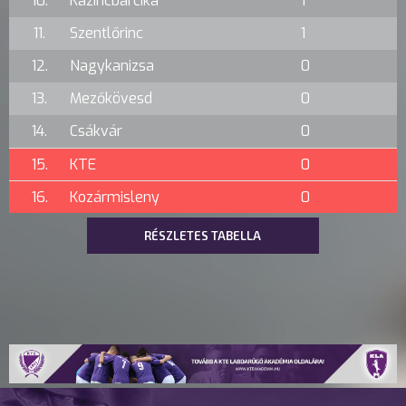
10.
Kazincbarcika
1
11.
Szentlőrinc
1
12.
Nagykanizsa
0
13.
Mezőkövesd
0
14.
Csákvár
0
15.
KTE
0
16.
Kozármisleny
0
RÉSZLETES TABELLA