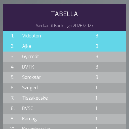
TABELLA
Merkantil Bank Liga 2026/2027
1.
Videoton
3
2.
Ajka
3
3.
Gyirmót
3
4.
DVTK
3
5.
Soroksár
3
6.
Szeged
1
7.
Tiszakécske
1
8.
BVSC
1
9.
Karcag
1