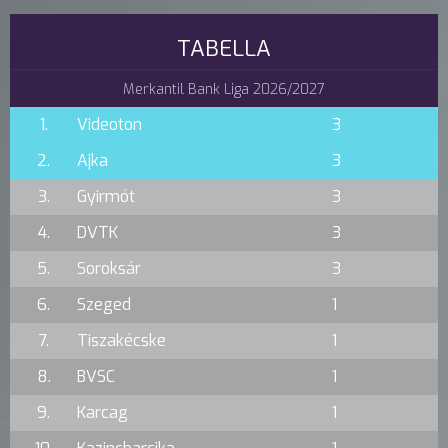
TABELLA
Merkantil Bank Liga 2026/2027
1.
Videoton
3
2.
Ajka
3
3.
Gyirmót
3
4.
DVTK
3
5.
Soroksár
3
6.
Szeged
1
7.
Tiszakécske
1
8.
BVSC
1
9.
Karcag
1