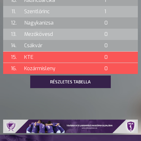
10.
Kazincbarcika
1
11.
Szentlőrinc
1
12.
Nagykanizsa
0
13.
Mezőkövesd
0
14.
Csákvár
0
15.
KTE
0
16.
Kozármisleny
0
RÉSZLETES TABELLA