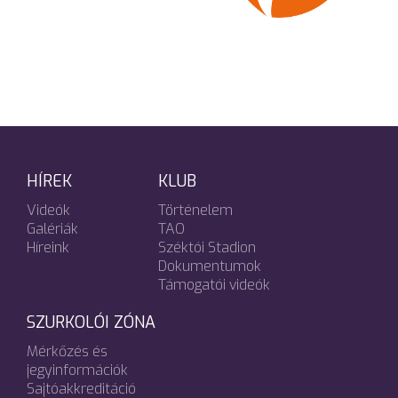
HÍREK
KLUB
Videók
Történelem
Galériák
TAO
Híreink
Széktói Stadion
Dokumentumok
Támogatói videók
SZURKOLÓI ZÓNA
Mérkőzés és
jegyinformációk
Sajtóakkreditáció